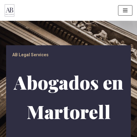
Saltar
al
contenido
AB Legal Services
Abogados en
Martorell