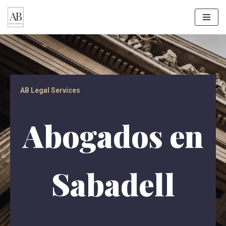
Saltar
al
contenido
AB Legal Services
Abogados en
Sabadell