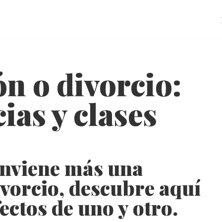
n o divorcio:
ias y clases
conviene más una
ivorcio, descubre aquí
fectos de uno y otro.