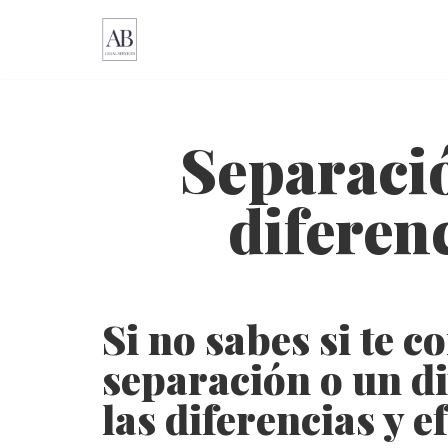
Saltar
al
contenido
Separació
diferenc
Si no sabes si te 
separación o un d
las diferencias y e